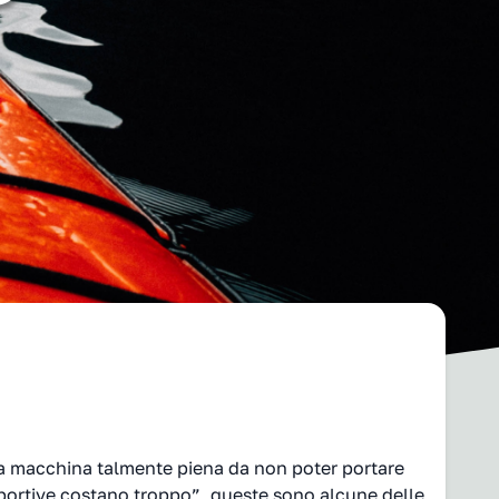
 la macchina talmente piena da non poter portare
sportive costano troppo”, queste sono alcune delle