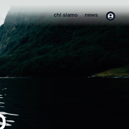
chi siamo
news
O